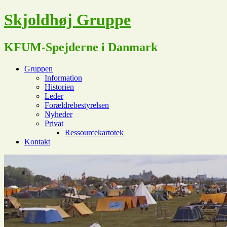
Skjoldhøj Gruppe
KFUM-Spejderne i Danmark
Gruppen
Information
Historien
Leder
Forældrebestyrelsen
Nyheder
Privat
Ressourcekartotek
Kontakt