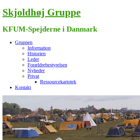
Skjoldhøj Gruppe
KFUM-Spejderne i Danmark
Gruppen
Information
Historien
Leder
Forældrebestyrelsen
Nyheder
Privat
Ressourcekartotek
Kontakt