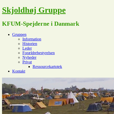
Skjoldhøj Gruppe
KFUM-Spejderne i Danmark
Gruppen
Information
Historien
Leder
Forældrebestyrelsen
Nyheder
Privat
Ressourcekartotek
Kontakt