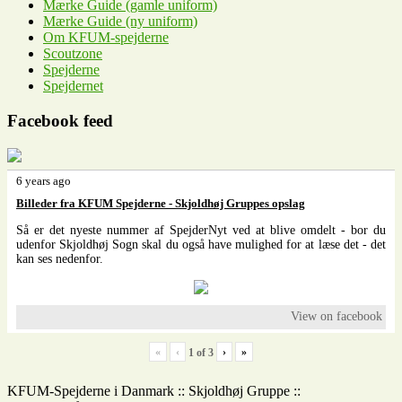
Mærke Guide (gamle uniform)
Mærke Guide (ny uniform)
Om KFUM-spejderne
Scoutzone
Spejderne
Spejdernet
Facebook feed
6 years ago
Billeder fra KFUM Spejderne - Skjoldhøj Gruppes opslag
Så er det nyeste nummer af SpejderNyt ved at blive omdelt - bor du
udenfor Skjoldhøj Sogn skal du også have mulighed for at læse det - det
kan ses nedenfor.
View on facebook
«
‹
›
»
1
of
3
KFUM-Spejderne i Danmark :: Skjoldhøj Gruppe ::